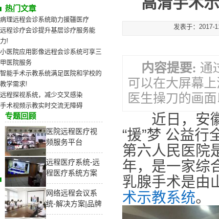
高清手术
热门文章
病理远程会诊系统助力援疆医疗
发表于：2017-
远程诊疗会诊提升基层诊疗服务能
力!
小医院应用影像远程会诊系统可享三
甲医院服务
内容提要:
通
智能手术示教系统满足医院和学校的
可以在大屏幕上
教学需求!
远程探视系统，减少交叉感染
医生操刀的画面
手术视频示教实时交流无障碍
近日，安徽省
专题回顾
“援”梦 公益
医院远程医疗视
频服务平台
第六人民医院是
远程医疗系统-远
年，是一家综
程医疗系统方案
乳腺手术是由
网络远程会议系
术示教系统
。
统-解决方案|品牌