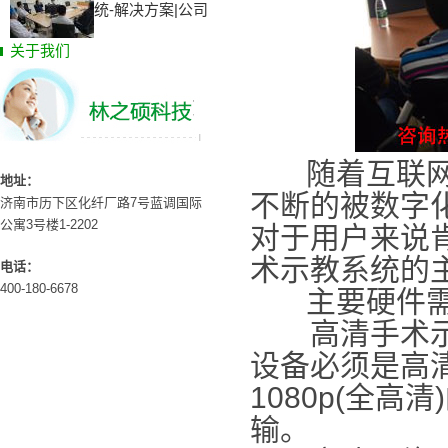
统-解决方案|公司
关于我们
随着互联网的
地址：
不断的被数字
济南市历下区化纤厂路7号蓝调国际
公寓3号楼1-2202
对于用户来说
术示教系统的
电话：
400-180-6678
主要硬件需
高清手术示教
设备必须是高清
1080p(全
输。