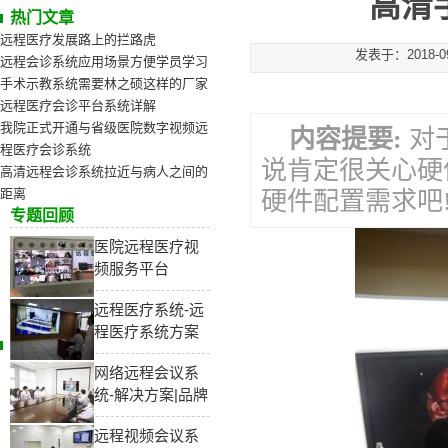
高清
热门文章
远程医疗发展路上的拦路虎
发表于：2018-
远程会诊系统应用场景方便学员学习
手术示教系统需要林之硕这样的厂家
远程医疗会诊平台系统详解
我院正式开通与省级医院数字视频远
内容提要:
对
程医疗会诊系统
说肯定很关心硬
高清远程会诊系统拉近与病人之间的
距离
硬件配置需求吧
专题回顾
医院远程医疗视
频服务平台
远程医疗系统-远
程医疗系统方案
网络远程会议系
统-解决方案|品牌
远程视频会议系