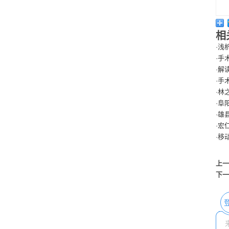
相
·
浅
·
手
·
解
·
手
·
林
·
阜
·
雄
·
宏
·
移
上一
下一