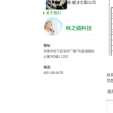
统-解决方案|公司
关于我们
地址：
济南市历下区化纤厂路7号蓝调国际
公寓3号楼1-2202
电话：
手
400-180-6678
存
功
医