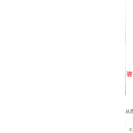
通
从
本