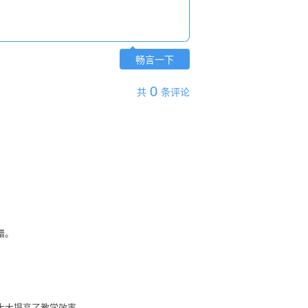
畅言一下
0
共
条评论
错。
大大提高了教学效率。