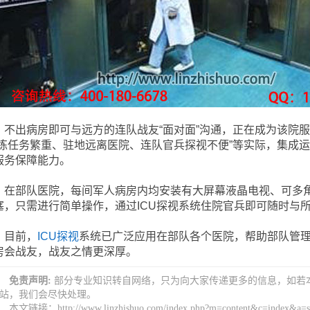
出病房即可与远方的连队战友“面对面”沟通，正在成为该院服
训练任务繁重、驻地远离医院、连队官兵探视不便”等实际，集成运
服务保障能力。
部队医院，每间军人病房内均安装有大屏幕液晶电视、可多角
塞，只需进行简单操作，通过ICU探视系统住院官兵即可随时与所
目前，
ICU探视
系统已广泛应用在部队各个医院，帮助部队管
房会战友，战友之情更深厚。
免责声明:
部分专业知识转自网络，只为向大家传递更多的信息，如若
站，我们会尽快处理。
本文链接：http://www.linzhishuo.com/index.php?m=content&c=index&a=