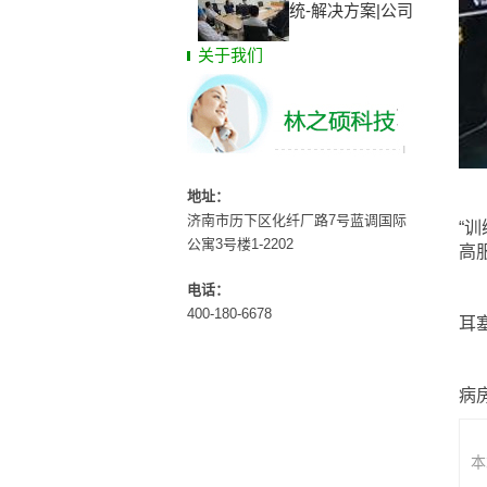
统-解决方案|公司
关于我们
地址：
不
济南市历下区化纤厂路7号蓝调国际
“
公寓3号楼1-2202
高
电话：
在
400-180-6678
耳
病
本