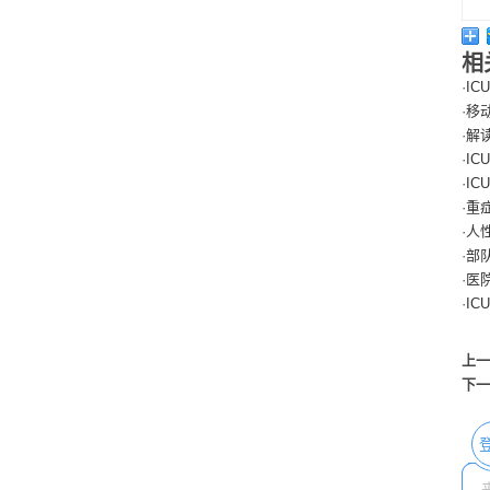
相
·
I
·
移
·
解
·
I
·
I
·
重
·
人
·
部
·
医
·
I
上一
下一